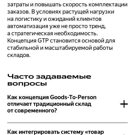
затраты и повышать скорость комплектации
заказов. В условиях растущей нагрузки
на логистику и ожиданий клиентов
автоматизация уже не просто тренд,
а стратегическая необходимость.
Концепция GTP становится основой для
стабильной и масштабируемой работы
складов.
Часто задаваемые
вопросы
Как концепция Goods-To-Person
отличает традиционный склад
от современного?
На складе без роботизации работники сами
Как интегрировать систему «товар
идут к ячейкам с товарами, что требует